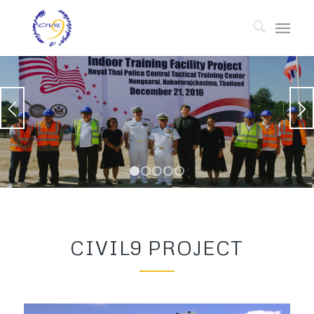
1
2
3
4
5
CIVIL9 PROJECT