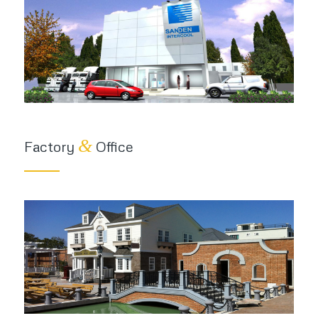
&
Factory
Office