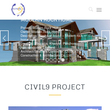
MODERN ROCK HOME
Project: Modern Rock Home
Owner: Modern Rock Home
Description: Weekend house – Modern rock
home sryle
Location: Phupatra, Khaoyai, Pakchong,
Nakornrajsima, Thailand
Architect/Structure/Contractor: Civil9
Construction & Architecture Co.,Ltd.
1
2
3
4
5
CIVIL9 PROJECT