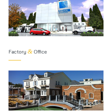
&
Factory
Office