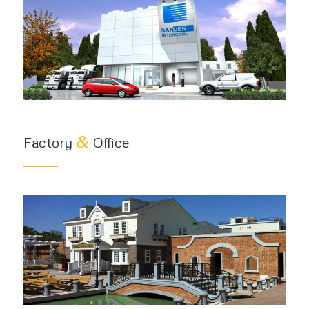
&
Factory
Office