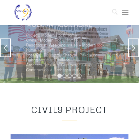
1
2
3
4
5
CIVIL9 PROJECT