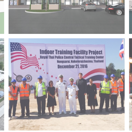
Project 14 – Bangchak khonkaen