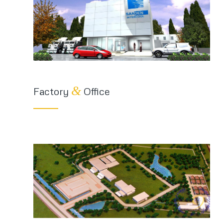
&
Factory
Office