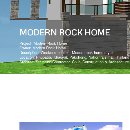
MODERN ROCK HOME
Project: Modern Rock Home
Owner: Modern Rock Home
Description: Weekend house – Modern rock home sryle
Location: Phupatra, Khaoyai, Pakchong, Nakornrajsima, Thailand
Architect/Structure/Contractor: Civil9 Construction & Architecture