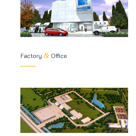
&
Factory
Office