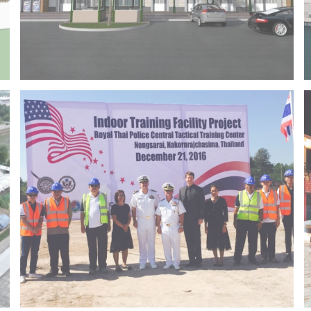
Project 14 – Bangchak khonkaen