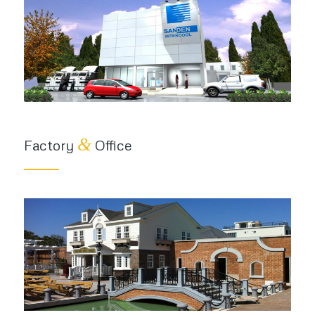
&
Factory
Office