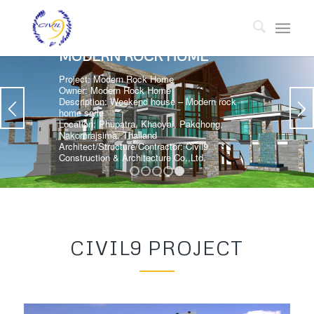
MODERN ROCK HOME
Project: Modern Rock Home
Owner: Modern Rock Home
Description: Weekend house – Modern rock
home sryle
Location: Phupatra, Khaoyai, Pakchong,
Nakornrajsima, Thailand
Architect/Structure/Contractor: Civil9
Construction & Architecture Co.,Ltd.
1
2
3
4
5
CIVIL9 PROJECT