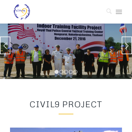
1
2
3
4
5
CIVIL9 PROJECT