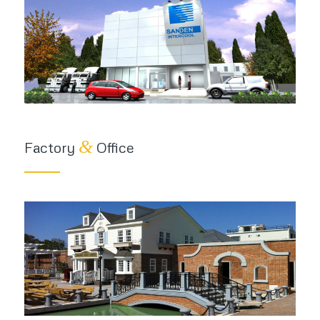
&
Factory
Office