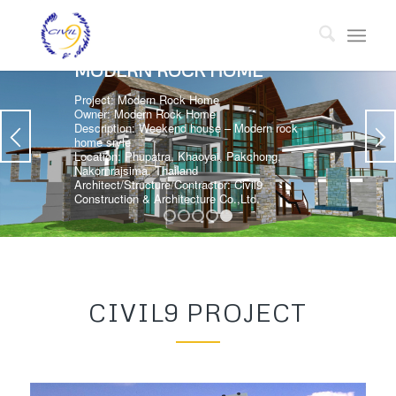
MODERN ROCK HOME
Project: Modern Rock Home
Owner: Modern Rock Home
Description: Weekend house – Modern rock
home sryle
Location: Phupatra, Khaoyai, Pakchong,
Nakornrajsima, Thailand
Architect/Structure/Contractor: Civil9
Construction & Architecture Co.,Ltd.
1
2
3
4
5
CIVIL9 PROJECT