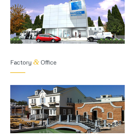
&
Factory
Office