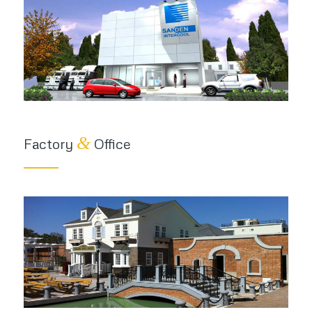
&
Factory
Office