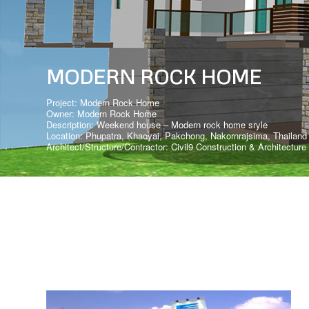
MODERN ROCK HOME
Project: Modern Rock Home
Owner: Modern Rock Home
Description: Weekend house – Modern rock home sryle
Location: Phupatra, Khaoyai, Pakchong, Nakornrajsima, Thailand
Architect/Structure/Contractor: Civil9 Construction & Architecture