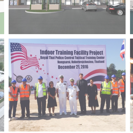
Project 14 – Bangchak khonkaen