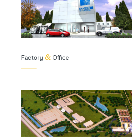
&
Factory
Office