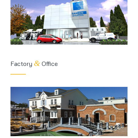
&
Factory
Office