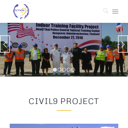
1
2
3
4
5
CIVIL9 PROJECT