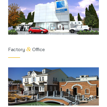
&
Factory
Office