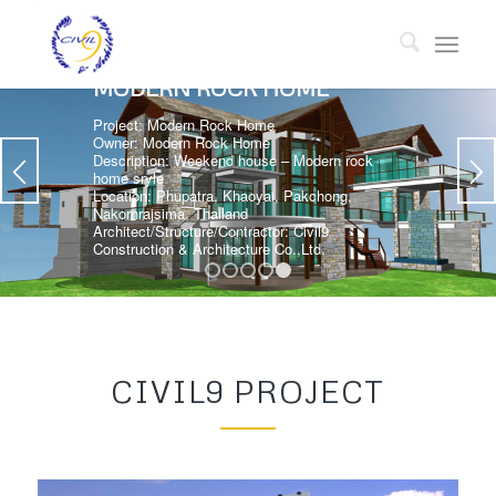
MODERN ROCK HOME
Project: Modern Rock Home
Owner: Modern Rock Home
Description: Weekend house – Modern rock
home sryle
Location: Phupatra, Khaoyai, Pakchong,
Nakornrajsima, Thailand
Architect/Structure/Contractor: Civil9
Construction & Architecture Co.,Ltd.
1
2
3
4
5
CIVIL9 PROJECT