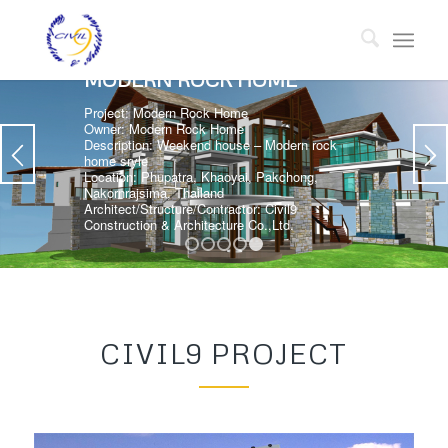
MODERN ROCK HOME
Project: Modern Rock Home
Owner: Modern Rock Home
Description: Weekend house – Modern rock
home sryle
Location: Phupatra, Khaoyai, Pakchong,
Nakornrajsima, Thailand
Architect/Structure/Contractor: Civil9
Construction & Architecture Co.,Ltd.
1
2
3
4
5
CIVIL9 PROJECT