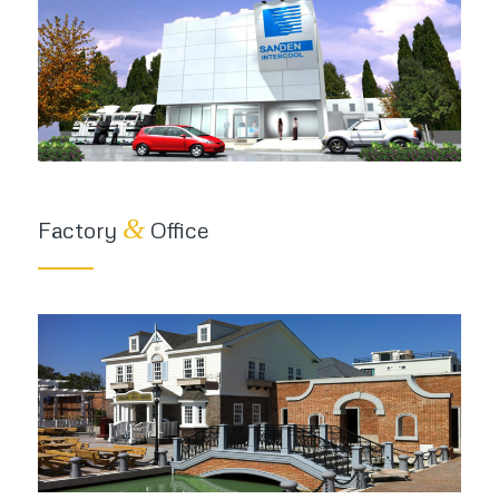
&
Factory
Office