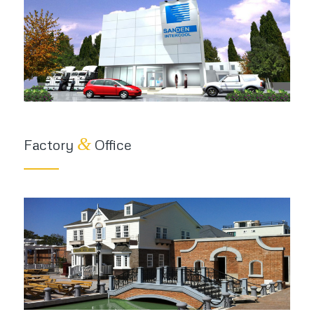
&
Factory
Office