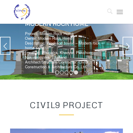
1
2
3
4
5
CIVIL9 PROJECT