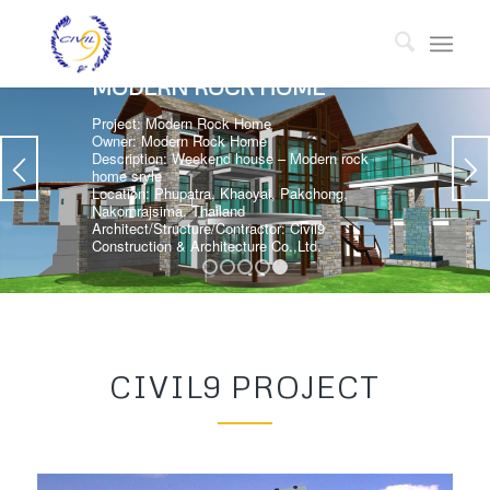
MODERN ROCK HOME
Project: Modern Rock Home
Owner: Modern Rock Home
Description: Weekend house – Modern rock
home sryle
Location: Phupatra, Khaoyai, Pakchong,
Nakornrajsima, Thailand
Architect/Structure/Contractor: Civil9
Construction & Architecture Co.,Ltd.
1
2
3
4
5
CIVIL9 PROJECT