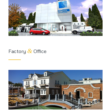
&
Factory
Office