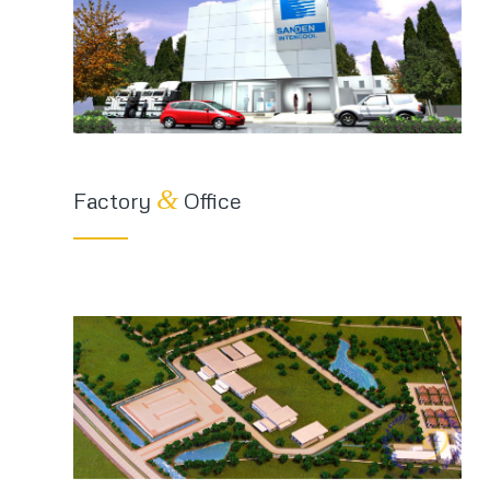
&
Factory
Office