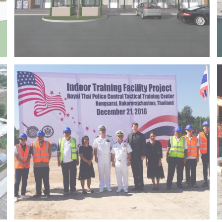
Project 14 – Bangchak khonkaen