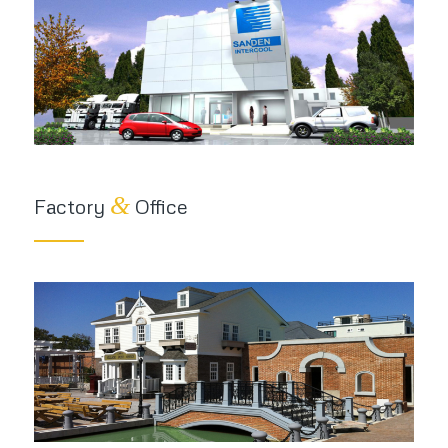
&
Factory
Office