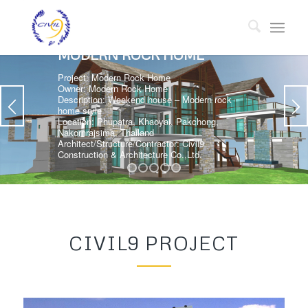
1
2
3
4
5
CIVIL9 PROJECT