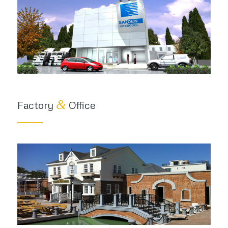
&
Factory
Office