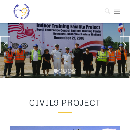
1
2
3
4
5
CIVIL9 PROJECT