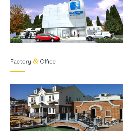
&
Factory
Office