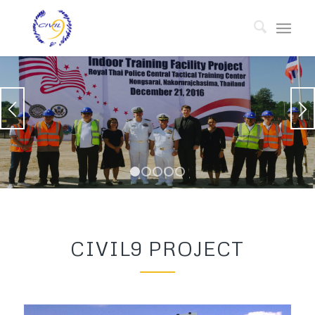
1
2
3
4
5
CIVIL9 PROJECT