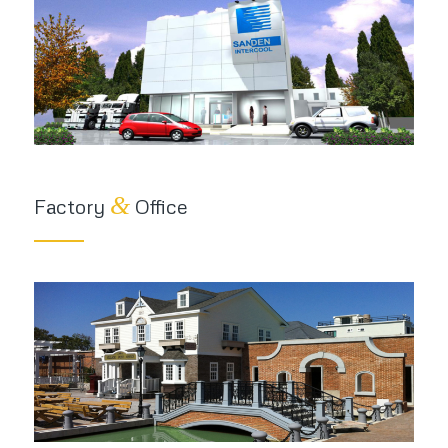
&
Factory
Office