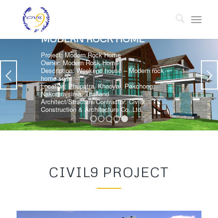
MODERN ROCK HOME
Project: Modern Rock Home
Owner: Modern Rock Home
Description: Weekend house – Modern rock
home sryle
Location: Phupatra, Khaoyai, Pakchong,
Nakornrajsima, Thailand
Architect/Structure/Contractor: Civil9
Construction & Architecture Co.,Ltd.
1
2
3
4
5
CIVIL9 PROJECT